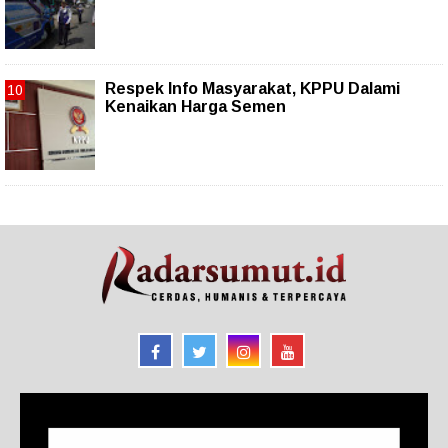
Respek Info Masyarakat, KPPU Dalami
Kenaikan Harga Semen