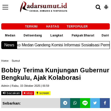
-->
TERKINI
HASTAG
TERPOPULER
Medan
Deliserdang
Langkat
Pakpak Bharat
Dairi
andeng Komisi Informasi Sosialisasi Permendagri No. 2 Tahu
News
Home
»
Sumut
Bobby Terima Kunjungan Gubernur
Bengkulu, Ajak Kolaborasi
Admin | Rabu, 15 Oktober 2025 | 00.59
bacakan
stop
screen
Sebarkan: