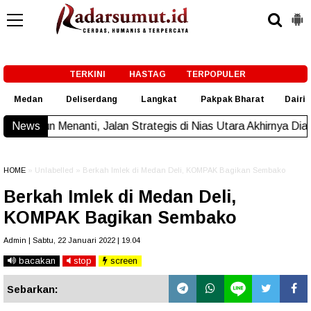
-->
TERKINI
HASTAG
TERPOPULER
Medan
Deliserdang
Langkat
Pakpak Bharat
Dairi
, Jalan Strategis di Nias Utara Akhirnya Diaspal Era Gubernur
News
HOME
» Unlabelled » Berkah Imlek di Medan Deli, KOMPAK Bagikan Sembako
Berkah Imlek di Medan Deli,
KOMPAK Bagikan Sembako
Admin | Sabtu, 22 Januari 2022 | 19.04
bacakan
stop
screen
Sebarkan: