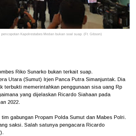
pencopotan Kapolrestabes Medan bukan soal suap. (Ft. Gibson)
es Riko Sunarko bukan terkait suap.
era Utara (Sumut) Irjen Panca Putra Simanjuntak. Dia
k terbukti memerintahkan penggunaan sisa uang Rp
bagaimana yang dijelaskan Ricardo Siahaan pada
Jan 2022.
 tim gabungan Propam Polda Sumut dan Mabes Polri.
ng saksi. Salah satunya pengacara Ricardo
2).