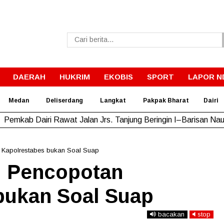
DAERAH
HUKRIM
EKOBIS
SPORT
LAPOR N
Medan
Deliserdang
Langkat
Pakpak Bharat
Dairi
Pemkab Dairi Rawat Jalan Jrs. Tanjung Beringin I–Barisan Nau
 Kapolrestabes bukan Soal Suap
: Pencopotan
bukan Soal Suap
bacakan
stop