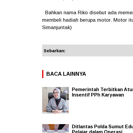
Bahkan nama Riko disebut ada memeri
membeli hadiah berupa motor. Motor it
Simanjuntak)
Sebarkan:
BACA LAINNYA
Pemerintah Terbitkan Atu
Insentif PPh Karyawan
Ditlantas Polda Sumut Ed
Pelajar dalam Operasi