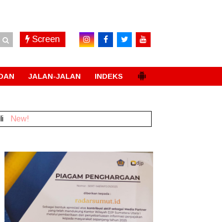
Screen
DAN
JALAN-JALAN
INDEKS
li
New!