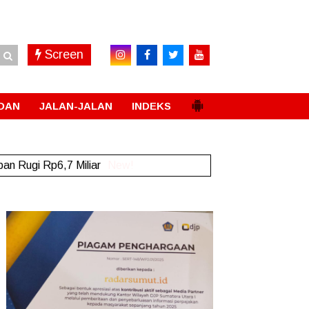
Screen
DAN
JALAN-JALAN
INDEKS
an Rugi Rp6,7 Miliar
New!