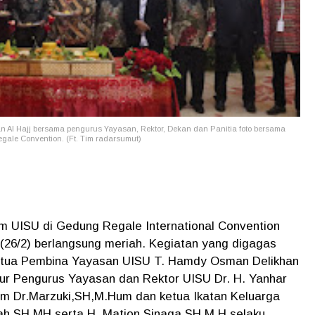
Al Hajj bersama pengurus Yayasan, Rektor, Dekan dan Panitia foto bersama
gale Convention. (Ft. Tim radarsumut)
m UISU di Gedung Regale International Convention
(26/2) berlangsung meriah. Kegiatan yang digagas
 Ketua Pembina Yayasan UISU T. Hamdy Osman Delikhan
nsur Pengurus Yayasan dan Rektor UISU Dr. H. Yanhar
m Dr.Marzuki,SH,M.Hum dan ketua Ikatan Keluarga
yah,SH,MH serta H. Matjon Sinaga,SH,M.H selaku