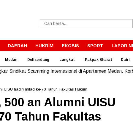
DAERAH
HUKRIM
EKOBIS
SPORT
LAPOR N
Medan
Deliserdang
Langkat
Pakpak Bharat
Dairi
kar Sindikat Scamming Internasional di Apartemen Medan, Korb
mni UISU hadiri milad ke-70 Tahun Fakultas Hukum
s, 500 an Alumni UISU
-70 Tahun Fakultas