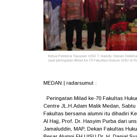
Ketua Pembina Yayasan UISU T. Hamdy Osman Delikhan 
saat peringatan Milad ke-70 Fakultas Hukum UISU di Re
MEDAN | radarsumut :
Peringatan Milad ke-70 Fakultas Huku
Centre JL.H.Adam Malik Medan, Sabtu 
Fakultas bersama alumni itu dihadiri
Al Hajj, Prof. Dr. Hasyim Purba dari u
Jamaluddin, MAP, Dekan Fakultas Huku
Besar Alumni FH UISU Dr. H. Danial S