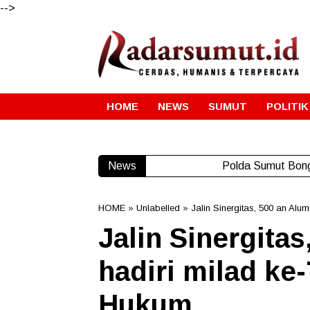
-->
HOME
NEWS
SUMUT
POLITIK
News
Polda Sumut Bong
HOME
» Unlabelled » Jalin Sinergitas, 500 an Alu
Jalin Sinergita
hadiri milad ke
Hukum