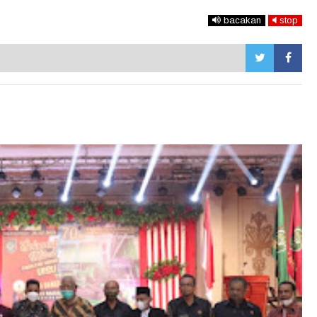
bacakan
stop