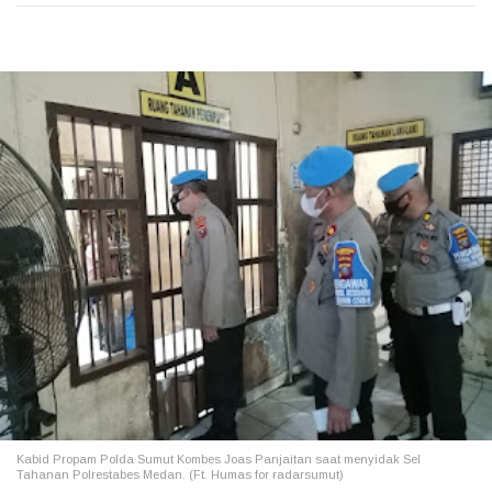
Kabid Propam Polda Sumut Kombes Joas Panjaitan saat menyidak Sel
Tahanan Polrestabes Medan. (Ft. Humas for radarsumut)