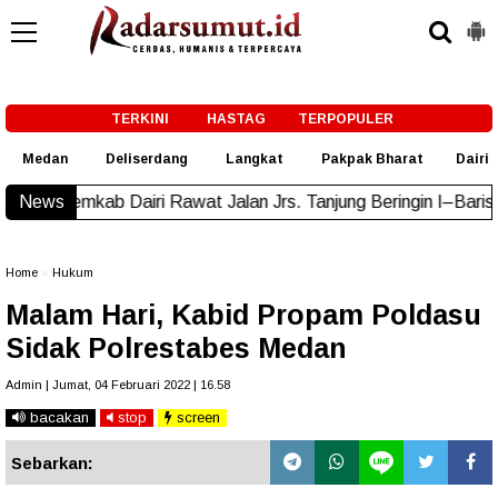
-->
TERKINI
HASTAG
TERPOPULER
Medan
Deliserdang
Langkat
Pakpak Bharat
Dairi
Dairi Rawat Jalan Jrs. Tanjung Beringin I–Barisan Nauli
News
New!
Home
»
Hukum
Malam Hari, Kabid Propam Poldasu
Sidak Polrestabes Medan
Admin | Jumat, 04 Februari 2022 | 16.58
bacakan
stop
screen
Sebarkan: