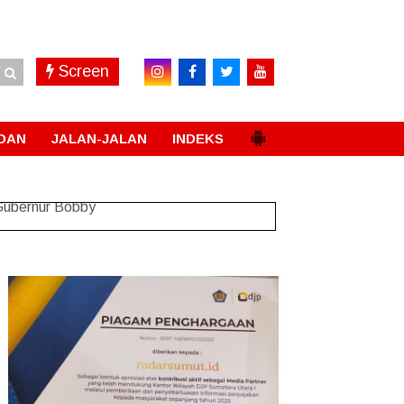
Screen
DAN
JALAN-JALAN
INDEKS
 Gubernur Bobby
New!