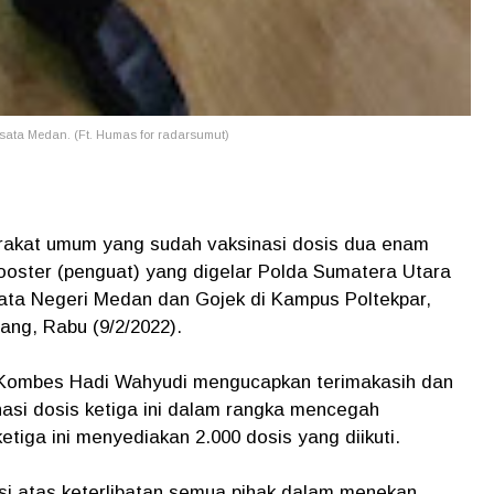
isata Medan. (Ft. Humas for radarsumut)
akat umum yang sudah vaksinasi dosis dua enam
booster (penguat) yang digelar Polda Sumatera Utara
sata Negeri Medan dan Gojek di Kampus Poltekpar,
ng, Rabu (9/2/2022).
Kombes Hadi Wahyudi mengucapkan terimakasih dan
nasi dosis ketiga ini dalam rangka mencegah
etiga ini menyediakan 2.000 dosis yang diikuti.
i atas keterlibatan semua pihak dalam menekan