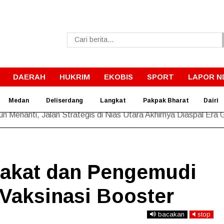
DAERAH
HUKRIM
EKOBIS
SPORT
LAPOR N
Medan
Deliserdang
Langkat
Pakpak Bharat
Dairi
un Menanti, Jalan Strategis di Nias Utara Akhirnya Diaspal Era
akat dan Pengemudi
 Vaksinasi Booster
bacakan
stop