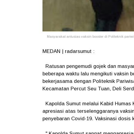
Masyarakat antusias vaksin booster di Politeknik pariw
MEDAN | radarsumut :
Ratusan pengemudi gojek dan masyar
beberapa waktu lalu mengikuti vaksin 
bekerjasama dengan Politeknik Pariwi
Kecamatan Percut Seu Tuan, Deli Serda
Kapolda Sumut melalui Kabid Humas 
apresiasi atas terselenggaranya vaksi
penyebaran Covid-19. Vaksinasi dosis k
" Kapolda Sumut sangat mengapresias