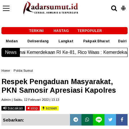
-->
TERKINI
HASTAG
TERPOPULER
Medan
Deliserdang
Langkat
Pakpak Bharat
Dairi
ekaan RI Ke-81, Rico Waas : Kemerdekaan Harus Dirasakan M
News
Home
»
Polda Sumut
Respek Pengaduan Masyarakat,
PKN Samosir Apresiasi Kapolres
Admin | Sabtu, 12 Februari 2022 | 13.13
bacakan
stop
screen
Sebarkan: