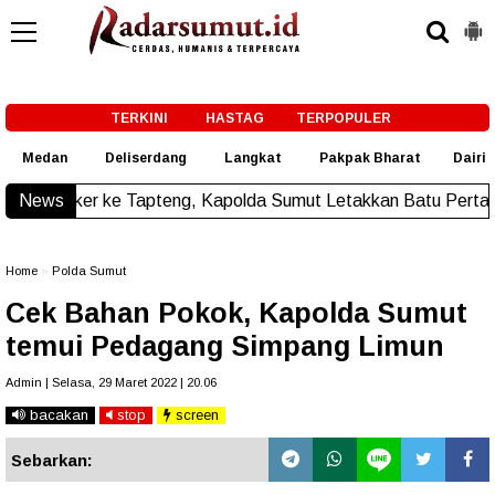
-->
TERKINI
HASTAG
TERPOPULER
Medan
Deliserdang
Langkat
Pakpak Bharat
Dairi
Tapteng, Kapolda Sumut Letakkan Batu Pertama Pembangunan
News
Home
»
Polda Sumut
Cek Bahan Pokok, Kapolda Sumut
temui Pedagang Simpang Limun
Admin | Selasa, 29 Maret 2022 | 20.06
bacakan
stop
screen
Sebarkan: