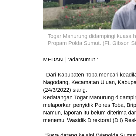
Togar Manurung didampingi kuasa hu
Propam Polda Sumut. (Ft. Gibson S
MEDAN | radarsumut :
Dari Kabupaten Toba mencari keadil
Nagodang, Kecamatan Uluan, Kabupa
(24/3/2022) siang.
Kedatangan Togar Manurung didamping
melaporkan penyidik Polres Toba, Br
Namun, laporan itu belum diterima da
menemui Wasidik Direktorat (Dit) Re
"Saya datang ke sini (Mapolda Sumut)