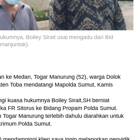
kumnya, Boiley Sirait usai mengadu dari Bid
imanjuntak).
an ke Medan, Togar Manurung (52), warga Dolok
ten Toba mendatangi Mapolda Sumut, Kamis
i kuasa hukumnya Boiley Sirait,SH berniat
ipka FR Sitorus ke Bidang Propam Polda Sumut.
n Togar Manurung terlebih dahulu diarahkan untuk
skrimum Polda Sumut.
 mendampingi klien saya ingin melaporkan penyidik