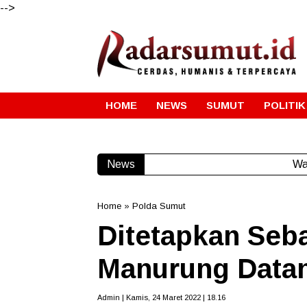
-->
HOME
NEWS
SUMUT
POLITIK
News
Wa
Home
»
Polda Sumut
Ditetapkan Seb
Manurung Data
Admin | Kamis, 24 Maret 2022 | 18.16