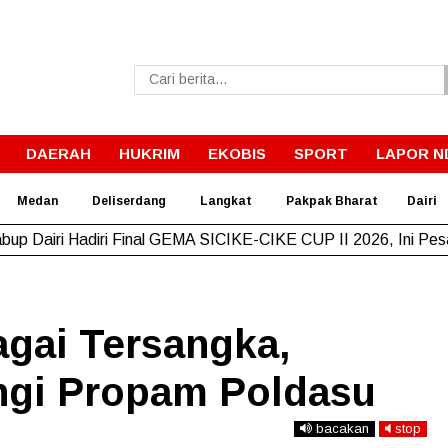
DAERAH
HUKRIM
EKOBIS
SPORT
LAPOR N
Medan
Deliserdang
Langkat
Pakpak Bharat
Dairi
bup Dairi Hadiri Final GEMA SICIKE-CIKE CUP II 2026, Ini Pe
agai Tersangka,
ngi Propam Poldasu
bacakan
stop