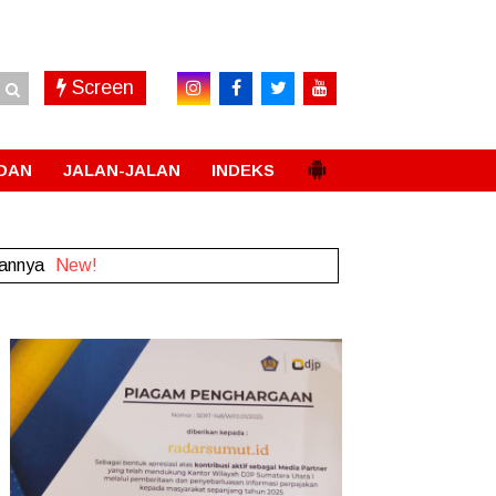
Screen
DAN
JALAN-JALAN
INDEKS
sannya
New!