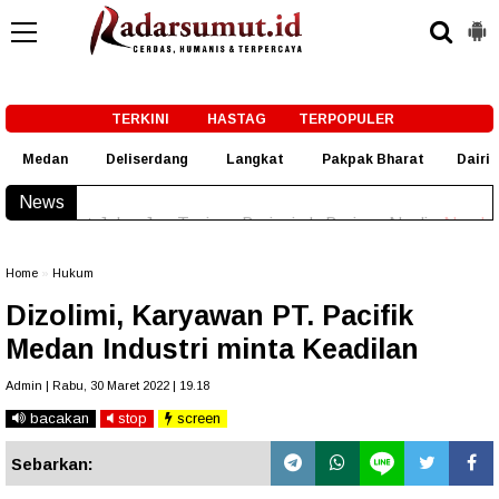
-->
TERKINI
HASTAG
TERPOPULER
Medan
Deliserdang
Langkat
Pakpak Bharat
Dairi
News
Duta Genre Harus Jadi Penggerak Remaja, Rico Waas: 
Home
»
Hukum
Dizolimi, Karyawan PT. Pacifik
Medan Industri minta Keadilan
Admin | Rabu, 30 Maret 2022 | 19.18
bacakan
stop
screen
Sebarkan: