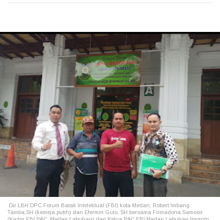
Dir LBH DPC Forum Batak Intelektual (FBI) kota Medan, Robert Imbang
Tamba,SH (kemeja putih) dan Efermin Gulo, SH bersama
Frimadona Samosir
(Kader FBI PAC. Medan Labuhan) dan Ketua PAC FBI Medan Labuhan Irwanto