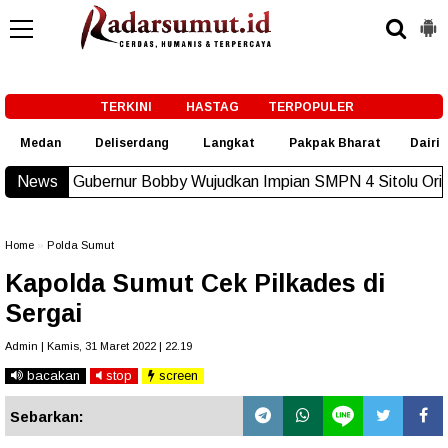
-->
TERKINI
HASTAG
TERPOPULER
Medan
Deliserdang
Langkat
Pakpak Bharat
Dairi
rnur Bobby Wujudkan Impian SMPN 4 Sitolu Ori Miliki Gedung 
News
Home
»
Polda Sumut
Kapolda Sumut Cek Pilkades di
Sergai
Admin | Kamis, 31 Maret 2022 | 22.19
bacakan
stop
screen
Sebarkan: