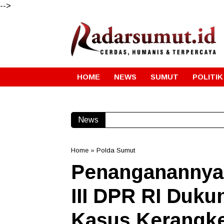
-->
HOME
NEWS
SUMUT
POLITIK
News
Home
»
Polda Sumut
Penanganannya 
III DPR RI Duk
Kasus Kerangk