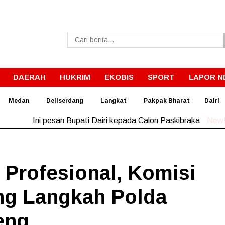
DAERAH
HUKRIM
EKOBIS
SPORT
LAPOR N
Medan
Deliserdang
Langkat
Pakpak Bharat
Dairi
Ini pesan Bupati Dairi kepada Calon Paskibraka
New
Profesional, Komisi
ung Langkah Polda
eng