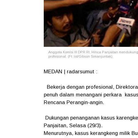
Anggota Komisi III DPR RI, Hinca Panjaitan mendukun
profesional. (Ft :ist/Gibson Simanjuntak).
MEDAN | radarsumut :
Bekerja dengan profesional, Direktor
penuh dalam menangani perkara kasus k
Rencana Perangin-angin.
Dukungan penanganan kasus karengkeng
Panjaitan, Selasa (29/3).
Menurutnya, kasus kerangkeng milik Bup