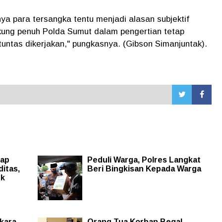
ya para tersangka tentu menjadi alasan subjektif
kung penuh Polda Sumut dalam pengertian tetap
untas dikerjakan," pungkasnya. (Gibson Simanjuntak).
tap
Peduli Warga, Polres Langkat
itas,
Beri Bingkisan Kepada Warga
uk
kara
Orang Tua Korban Begal