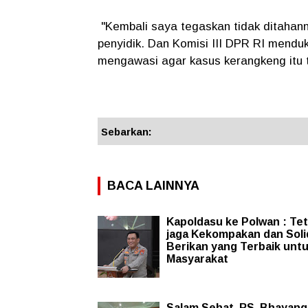
"Kembali saya tegaskan tidak ditahann
penyidik. Dan Komisi III DPR RI mendu
mengawasi agar kasus kerangkeng itu t
Sebarkan:
BACA LAINNYA
Kapoldasu ke Polwan : Te
jaga Kekompakan dan Solid
Berikan yang Terbaik unt
Masyarakat
Salam Sehat, RS. Bhayang