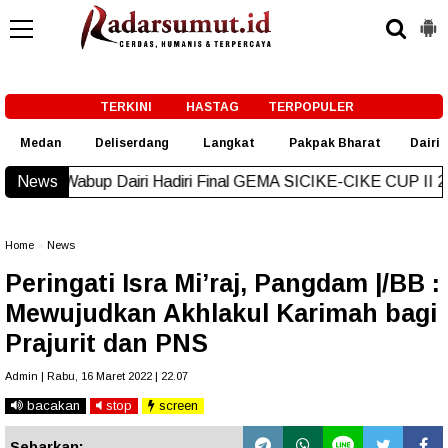
-->
TERKINI
HASTAG
TERPOPULER
Medan
Deliserdang
Langkat
Pakpak Bharat
Dairi
iri Hadiri Final GEMA SICIKE-CIKE CUP II 2026, Ini Pesannya
News
Home
»
News
Peringati Isra Mi’raj, Pangdam |/BB :
Mewujudkan Akhlakul Karimah bagi
Prajurit dan PNS
Admin | Rabu, 16 Maret 2022 | 22.07
bacakan
stop
screen
Sebarkan: