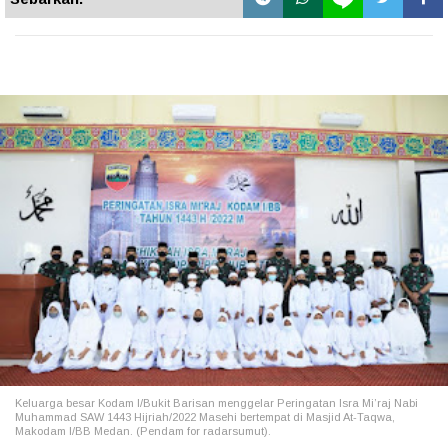
Keluarga besar Kodam I/Bukit Barisan menggelar Peringatan Isra Mi’raj Nabi
Muhammad SAW 1443 Hijriah/2022 Masehi bertempat di Masjid At-Taqwa,
Makodam I/BB Medan. (Pendam for radarsumut).