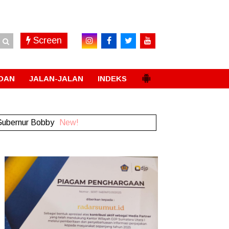
Screen
DAN
JALAN-JALAN
INDEKS
Permanen
New!