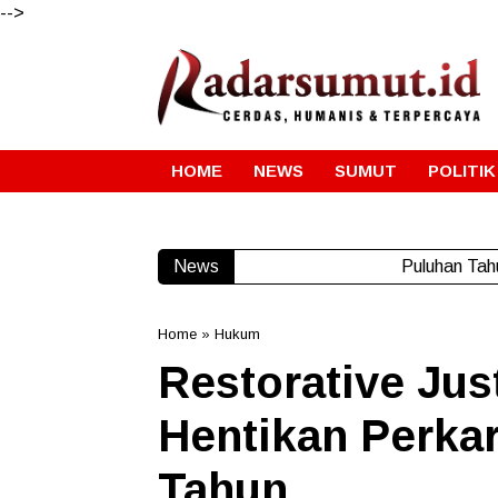
-->
HOME
NEWS
SUMUT
POLITIK
News
Gube
Home
»
Hukum
Restorative Jus
Hentikan Perka
Tahun