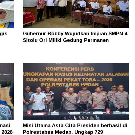
gis
Gubernur Bobby Wujudkan Impian SMPN 4
Sitolu Ori Miliki Gedung Permanen
masi
Misi Utama Asta Cita Presiden berhasil di
 2026
Polrestabes Medan, Ungkap 729