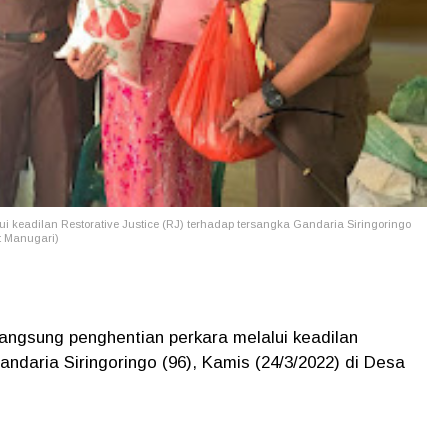
 keadilan Restorative Justice (RJ) terhadap tersangka Gandaria Siringoringo
t Manugari)
ngsung penghentian perkara melalui keadilan
ndaria Siringoringo (96), Kamis (24/3/2022) di Desa