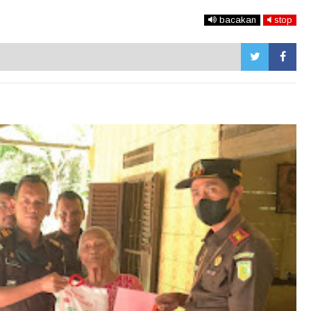
bacakan
stop