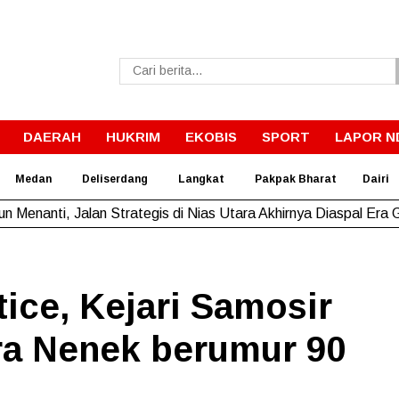
DAERAH
HUKRIM
EKOBIS
SPORT
LAPOR N
Medan
Deliserdang
Langkat
Pakpak Bharat
Dairi
rnur Bobby Wujudkan Impian SMPN 4 Sitolu Ori Miliki Gedung 
tice, Kejari Samosir
ra Nenek berumur 90