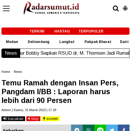
-->
TERKINI
HASTAG
TERPOPULER
Medan
Deliserdang
Langkat
Pakpak Bharat
Dairi
Siapkan RSUD dr. M. Thomsen Jadi Rumah Sakit Regional Kepu
News
Home
»
News
Temu Ramah dengan Insan Pers,
Pangdam I/BB : Laporan harus
lebih dari 90 Persen
Admin | Kamis, 31 Maret 2022 | 17.29
bacakan
stop
screen
Sebarkan: