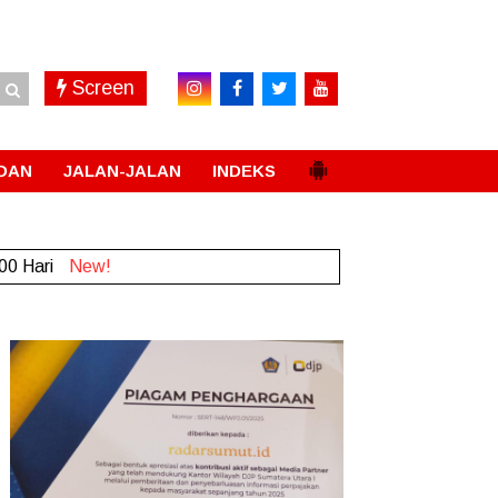
Screen
DAN
JALAN-JALAN
INDEKS
00 Hari
New!