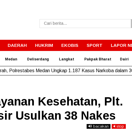
DAERAH
HUKRIM
EKOBIS
SPORT
LAPOR N
Medan
Deliserdang
Langkat
Pakpak Bharat
Dairi
rah, Polrestabes Medan Ungkap 1.187 Kasus Narkoba dalam 3
yanan Kesehatan, Plt.
ir Usulkan 38 Nakes
bacakan
stop