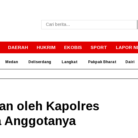
DAERAH
HUKRIM
EKOBIS
SPORT
LAPOR N
Medan
Deliserdang
Langkat
Pakpak Bharat
Dairi
Pemkab Dairi Rawat Jalan Jrs. Tanjung Beringin I–Barisan Nau
kan oleh Kapolres
a Anggotanya