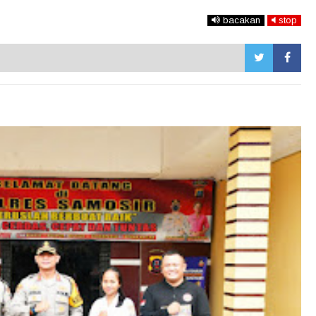
bacakan
stop