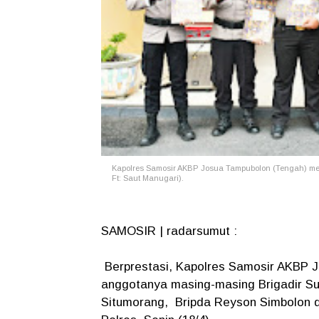
Kapolres Samosir AKBP Josua Tampubolon (Tengah) mem
Ft: Saut Manugari).
SAMOSIR | radarsumut :
Berprestasi, Kapolres Samosir AKBP 
anggotanya masing-masing Brigadir Su
Situmorang, Bripda Reyson Simbolon d