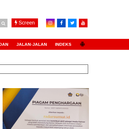
Screen
DAN
JALAN-JALAN
INDEKS
li
New!