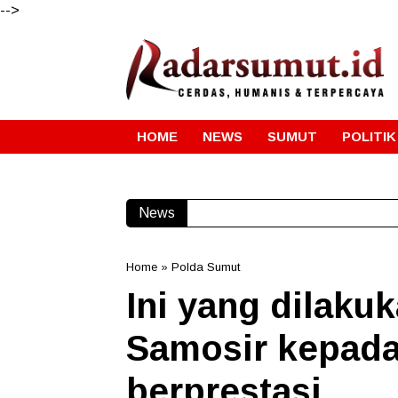
-->
HOME
NEWS
SUMUT
POLITIK
News
Home
»
Polda Sumut
Ini yang dilaku
Samosir kepad
berprestasi