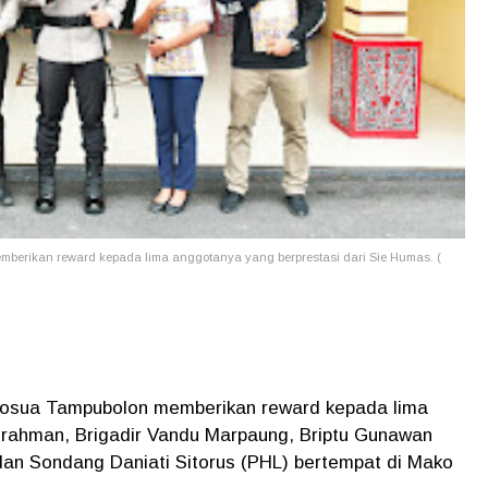
berikan reward kepada lima anggotanya yang berprestasi dari Sie Humas. (
Josua Tampubolon memberikan reward kepada lima
rahman, Brigadir Vandu Marpaung, Briptu Gunawan
an Sondang Daniati Sitorus (PHL) bertempat di Mako