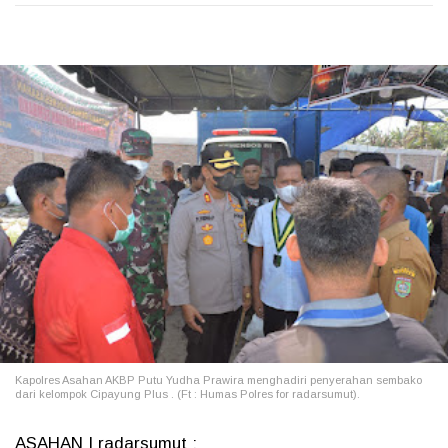
Kapolres Asahan AKBP Putu Yudha Prawira menghadiri penyerahan sembako
dari kelompok Cipayung Plus . (Ft : Humas Polres for radarsumut).
ASAHAN | radarsumut :