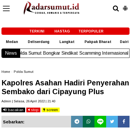
-->
TERKINI
HASTAG
TERPOPULER
Medan
Deliserdang
Langkat
Pakpak Bharat
Dairi
Sumut Bongkar Sindikat Scamming Internasional di Apartemen 
News
Home
»
Polda Sumut
Kapolres Asahan Hadiri Penyerahan
Sembako dari Cipayung Plus
Admin | Selasa, 26 April 2022 | 21.40
bacakan
stop
screen
Sebarkan: