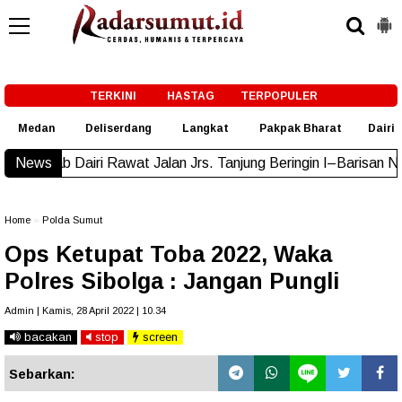
-->
TERKINI
HASTAG
TERPOPULER
Medan
Deliserdang
Langkat
Pakpak Bharat
Dairi
airi Rawat Jalan Jrs. Tanjung Beringin I–Barisan Nauli
News
New!
Home
»
Polda Sumut
Ops Ketupat Toba 2022, Waka
Polres Sibolga : Jangan Pungli
Admin | Kamis, 28 April 2022 | 10.34
bacakan
stop
screen
Sebarkan: