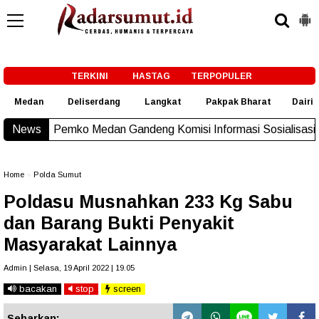
-->
TERKINI
HASTAG
TERPOPULER
Medan
Deliserdang
Langkat
Pakpak Bharat
Dairi
 Medan Gandeng Komisi Informasi Sosialisasi Permendagri No
News
Home
»
Polda Sumut
Poldasu Musnahkan 233 Kg Sabu
dan Barang Bukti Penyakit
Masyarakat Lainnya
Admin | Selasa, 19 April 2022 | 19.05
bacakan
stop
screen
Sebarkan: