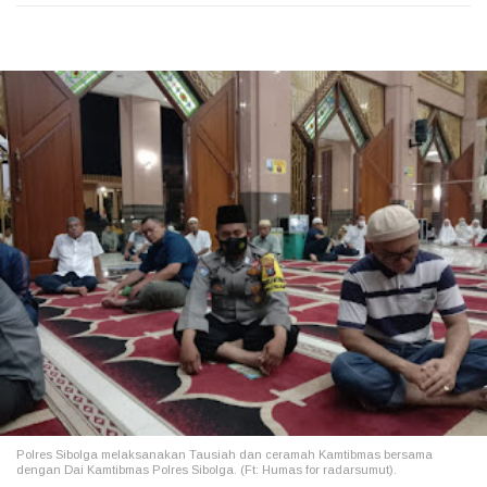
Polres Sibolga melaksanakan Tausiah dan ceramah Kamtibmas bersama
dengan Dai Kamtibmas Polres Sibolga. (Ft: Humas for radarsumut).