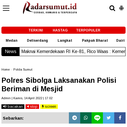
-->
TERKINI
HASTAG
TERPOPULER
Medan
Deliserdang
Langkat
Pakpak Bharat
Dairi
ai Kemerdekaan RI Ke-81, Rico Waas : Kemerdekaan Harus Di
News
Home
»
Polda Sumut
Polres Sibolga Laksanakan Polisi
Beriman di Mesjid
Admin | Kamis, 14 April 2022 | 17.02
bacakan
stop
screen
Sebarkan: