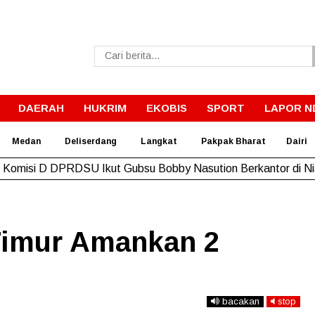
DAERAH
HUKRIM
EKOBIS
SPORT
LAPOR N
Medan
Deliserdang
Langkat
Pakpak Bharat
Dairi
Komisi D DPRDSU Ikut Gubsu Bobby Nasution Berkantor di N
Timur Amankan 2
bacakan
stop