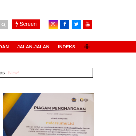
Screen
DAN
JALAN-JALAN
INDEKS
ias
New!