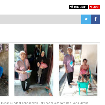
bacakan
stop
 Medan Sunggal mengadakan Bakti sosial kepada warga yang kurang