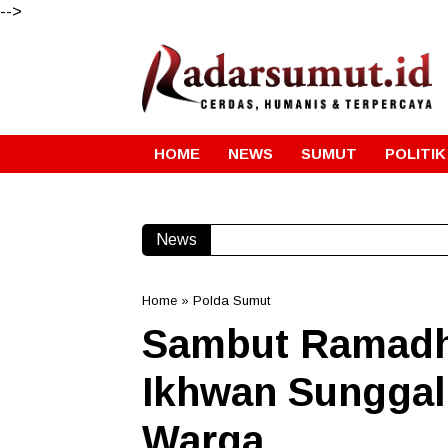
-->
HOME
NEWS
SUMUT
POLITIK
News
Gube
Home
»
Polda Sumut
Sambut Ramadh
Ikhwan Sunggal
Warga