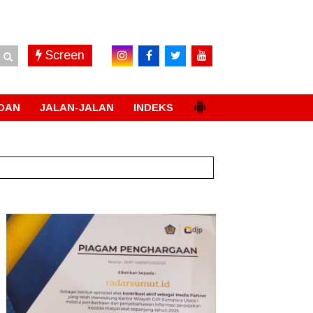
Screen
DAN
JALAN-JALAN
INDEKS
Permanen
New!