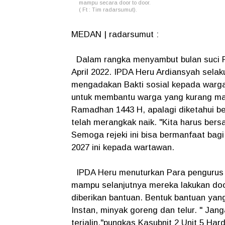
mampu secara door to door.
( Ft : Tim radarsumut).
MEDAN | radarsumut :
Dalam rangka menyambut bulan suci R
April 2022. IPDA Heru Ardiansyah sel
mengadakan Bakti sosial kepada warg
untuk membantu warga yang kurang m
Ramadhan 1443 H, apalagi diketahui 
telah merangkak naik. "Kita harus bers
Semoga rejeki ini bisa bermanfaat bagi
2027 ini kepada wartawan.
IPDA Heru menuturkan Para pengurus B
mampu selanjutnya mereka lakukan do
diberikan bantuan. Bentuk bantuan ya
Instan, minyak goreng dan telur. " Jang
terjalin,"pungkas Kasubnit 2 Unit 5 Har