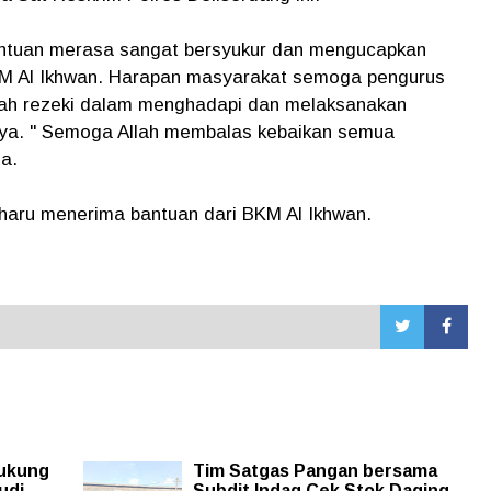
tuan merasa sangat bersyukur dan mengucapkan
KM Al Ikhwan. Harapan masyarakat semoga pengurus
rah rezeki dalam menghadapi dan melaksanakan
nya. " Semoga Allah membalas kebaikan semua
ga.
haru menerima bantuan dari BKM Al Ikhwan.
ukung
Tim Satgas Pangan bersama
udi
Subdit Indag Cek Stok Daging