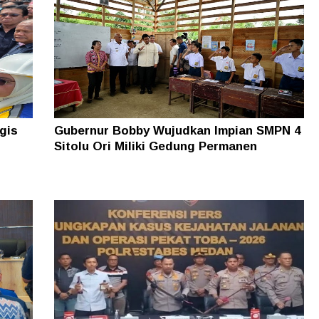
gis
Gubernur Bobby Wujudkan Impian SMPN 4
Sitolu Ori Miliki Gedung Permanen