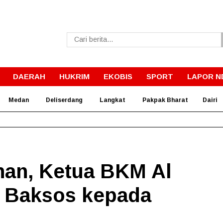
DAERAH
HUKRIM
EKOBIS
SPORT
LAPOR N
Medan
Deliserdang
Langkat
Pakpak Bharat
Dairi
rnur Bobby Wujudkan Impian SMPN 4 Sitolu Ori Miliki Gedung 
an, Ketua BKM Al
 Baksos kepada