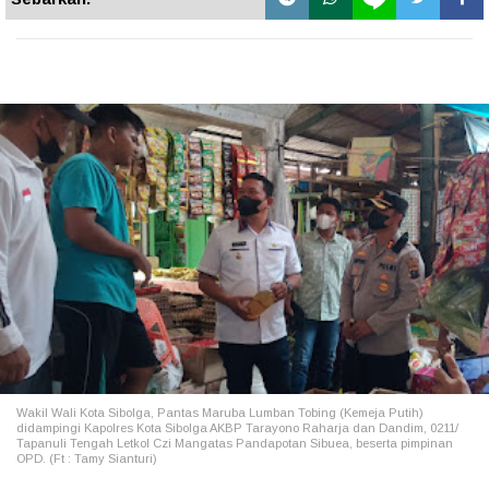
Wakil Wali Kota Sibolga, Pantas Maruba Lumban Tobing (Kemeja Putih)
didampingi Kapolres Kota Sibolga AKBP Tarayono Raharja dan Dandim, 0211/
Tapanuli Tengah Letkol Czi Mangatas Pandapotan Sibuea, beserta pimpinan
OPD. (Ft : Tamy Sianturi)