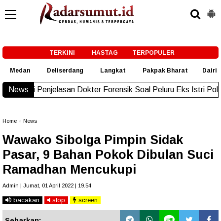
-->
TERKINI
HASTAG
TERPOPULER
Medan
Deliserdang
Langkat
Pakpak Bharat
Dairi
san Dokter Forensik Soal Peluru Eks Istri Polisi di Medan
News
New!
Home
»
News
Wawako Sibolga Pimpin Sidak
Pasar, 9 Bahan Pokok Dibulan Suci
Ramadhan Mencukupi
Admin | Jumat, 01 April 2022 | 19.54
bacakan
stop
screen
Sebarkan: