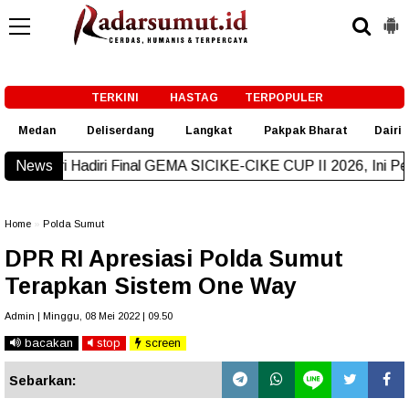
-->
TERKINI
HASTAG
TERPOPULER
Medan
Deliserdang
Langkat
Pakpak Bharat
Dairi
iri Final GEMA SICIKE-CIKE CUP II 2026, Ini Pesannya
News
New!
Home
»
Polda Sumut
DPR RI Apresiasi Polda Sumut
Terapkan Sistem One Way
Admin | Minggu, 08 Mei 2022 | 09.50
bacakan
stop
screen
Sebarkan: