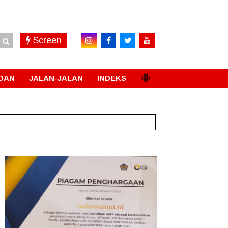
Screen
DAN
JALAN-JALAN
INDEKS
 Kepulauan Nias
New!