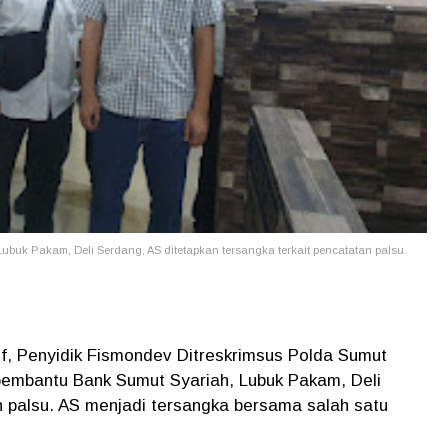
uk Pakam, Deli Serdang, AS ditetapkan tersangka terkait pencatatan palsu.
f, Penyidik Fismondev Ditreskrimsus Polda Sumut
embantu Bank Sumut Syariah, Lubuk Pakam, Deli
 palsu. AS menjadi tersangka bersama salah satu