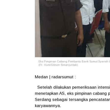
Eks Pimpinan Cabang Pembantu Bank Sumut Syariah Lub
(Ft : Hum/Gibson Simanjuntak).
Medan | radarsumut :
Setelah dilakukan pemeriksaan intensi
menetapkan AS, eks pimpinan cabang p
Serdang sebagai tersangka pencatatan
karyawannya.