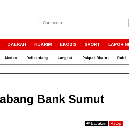
DAERAH
HUKRIM
EKOBIS
SPORT
LAPOR N
Medan
Deliserdang
Langkat
Pakpak Bharat
Dairi
bby Siapkan RSUD dr. M. Thomsen Jadi Rumah Sakit Regional
Cabang Bank Sumut
bacakan
stop