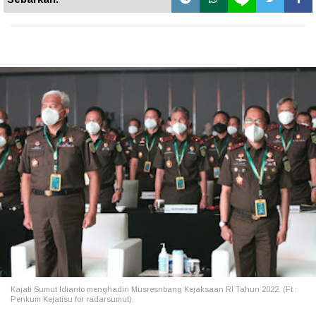
Kajati Sumut Idianto menghadiri Musresnbang Kejaksaan RI Tahun 2022. (Ft :
Penkum Kejatisu for radarsumut).