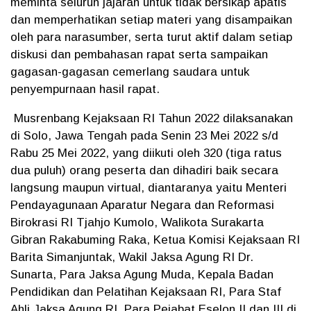
meminta seluruh jajaran untuk tidak bersikap apatis
dan memperhatikan setiap materi yang disampaikan
oleh para narasumber, serta turut aktif dalam setiap
diskusi dan pembahasan rapat serta sampaikan
gagasan-gagasan cemerlang saudara untuk
penyempurnaan hasil rapat.
Musrenbang Kejaksaan RI Tahun 2022 dilaksanakan
di Solo, Jawa Tengah pada Senin 23 Mei 2022 s/d
Rabu 25 Mei 2022, yang diikuti oleh 320 (tiga ratus
dua puluh) orang peserta dan dihadiri baik secara
langsung maupun virtual, diantaranya yaitu Menteri
Pendayagunaan Aparatur Negara dan Reformasi
Birokrasi RI Tjahjo Kumolo, Walikota Surakarta
Gibran Rakabuming Raka, Ketua Komisi Kejaksaan RI
Barita Simanjuntak, Wakil Jaksa Agung RI Dr.
Sunarta, Para Jaksa Agung Muda, Kepala Badan
Pendidikan dan Pelatihan Kejaksaan RI, Para Staf
Ahli Jaksa Agung RI, Para Pejabat Eselon II dan III di