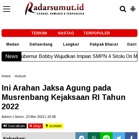
-->
TERKINI
HASTAG
TERPOPULER
Medan
Deliserdang
Langkat
Pakpak Bharat
Dairi
obby Wujudkan Impian SMPN 4 Sitolu Ori Miliki Gedung Perman
News
Home
»
Hukum
Ini Arahan Jaksa Agung pada
Musrenbang Kejaksaan RI Tahun
2022
Admin | Senin, 23 Mei 2022 | 20.08
bacakan
stop
screen
Sebarkan: