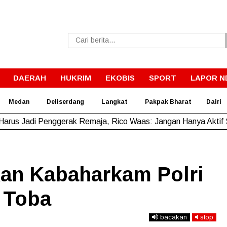
DAERAH
HUKRIM
EKOBIS
SPORT
LAPOR N
Medan
Deliserdang
Langkat
Pakpak Bharat
Dairi
Harus Jadi Penggerak Remaja, Rico Waas: Jangan Hanya Aktif
kan Kabaharkam Polri
 Toba
bacakan
stop