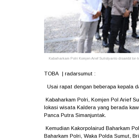
Kabaharkam Polri Komjen Arief Sulistyanto disambt tor-to
TOBA | radarsumut :
Usai rapat dengan beberapa kepala da
Kabaharkam Polri, Komjen Pol Arief Su
lokasi wisata Kaldera yang berada ka
Panca Putra Simanjuntak.
Kemudian Kakorpolairud Baharkam Polri
Baharkam Polri, Waka Polda Sumut, Br