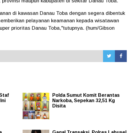
t provinsi maupun kabupaten di sekitar Danau Toba.
anan di kawasan Danau Toba dengan segera dibentuk
memberikan pelayanan keamanan kepada wisatawan
uper prioritas Danau Toba,"tutupnya. (hum/Gibson
Staf
Polda Sumut Komit Berantas
Ini
Narkoba, Sepekan 32,51 Kg
Disita
a
Gagal Transaksi, Polres Labusel