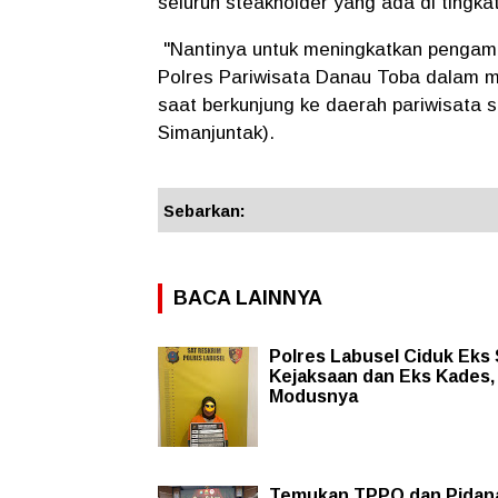
seluruh steakholder yang ada di tingka
"Nantinya untuk meningkatkan pengam
Polres Pariwisata Danau Toba dalam 
saat berkunjung ke daerah pariwisata s
Simanjuntak).
Sebarkan:
BACA LAINNYA
Polres Labusel Ciduk Eks 
Kejaksaan dan Eks Kades, 
Modusnya
Temukan TPPO dan Pidan