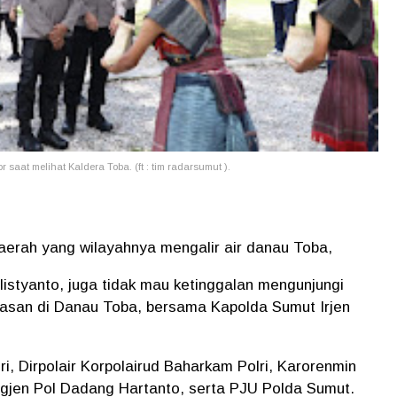
r saat melihat Kaldera Toba. (ft : tim radarsumut ).
erah yang wilayahnya mengalir air danau Toba,
listyanto, juga tidak mau ketinggalan mengunjungi
wasan di Danau Toba, bersama Kapolda Sumut Irjen
, Dirpolair Korpolairud Baharkam Polri, Karorenmin
igjen Pol Dadang Hartanto, serta PJU Polda Sumut.