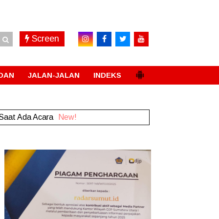
Screen
DAN
JALAN-JALAN
INDEKS
 Saat Ada Acara
New!