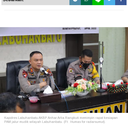
Kapolres Labuhanbatu AKBP Anhar Arlia Rangkuti memimpin rapat kesiapan
PAM jalur mudik wilayah Labuhanbatu. (Ft : Humas for radarsumut).