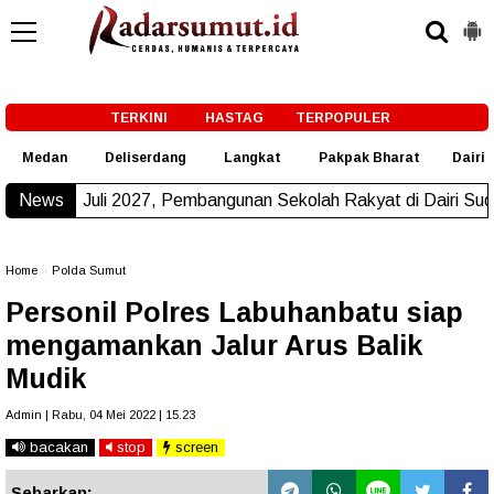
-->
TERKINI
HASTAG
TERPOPULER
Medan
Deliserdang
Langkat
Pakpak Bharat
Dairi
027, Pembangunan Sekolah Rakyat di Dairi Sudah Beroperasi
News
N
Home
»
Polda Sumut
Personil Polres Labuhanbatu siap
mengamankan Jalur Arus Balik
Mudik
Admin | Rabu, 04 Mei 2022 | 15.23
bacakan
stop
screen
Sebarkan: