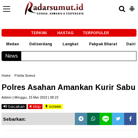
-->
TERKINI
HASTAG
TERPOPULER
Medan
Deliserdang
Langkat
Pakpak Bharat
Dairi
News
Bobby Nasution Siapkan Beasiswa Perkuat SDM Kesehatan
Home
»
Polda Sumut
Polres Asahan Amankan Kurir Sabu
Admin | Minggu, 15 Mei 2022 | 08.23
bacakan
stop
screen
Sebarkan: