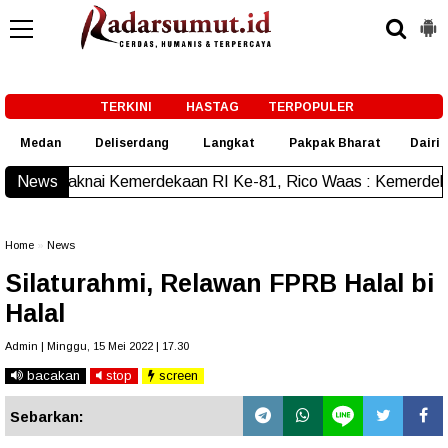
-->
TERKINI
HASTAG
TERPOPULER
Medan
Deliserdang
Langkat
Pakpak Bharat
Dairi
merdekaan RI Ke-81, Rico Waas : Kemerdekaan Harus Dirasak
News
Home
»
News
Silaturahmi, Relawan FPRB Halal bi
Halal
Admin | Minggu, 15 Mei 2022 | 17.30
bacakan
stop
screen
Sebarkan: