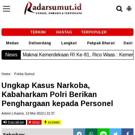
-->
TERKINI
HASTAG
TERPOPULER
Medan
Deliserdang
Langkat
Pakpak Bharat
Dairi
i Kemerdekaan RI Ke-81, Rico Waas : Kemerdekaan Harus Dir
News
Home
»
Polda Sumut
Ungkap Kasus Narkoba,
Kabaharkam Polri Berikan
Penghargaan kepada Personel
Admin | Kamis, 12 Mei 2022 | 22.37
bacakan
stop
screen
Sebarkan: