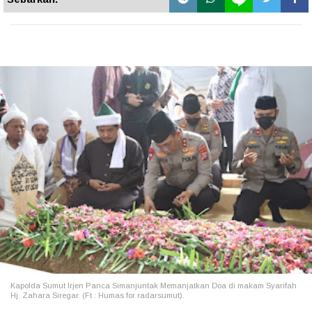
Kapolda Sumut Irjen Panca Simanjuntak Memanjatkan Doa di makam Syarifah
Hj. Zahara Siregar. (Ft : Humas for radarsumut).