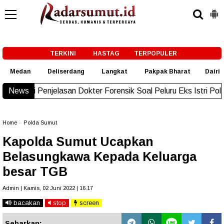
-->
TERKINI
HASTAG
TERPOPULER
Medan
Deliserdang
Langkat
Pakpak Bharat
Dairi
asan Dokter Forensik Soal Peluru Eks Istri Polisi di Medan
News
New!
Home
»
Polda Sumut
Kapolda Sumut Ucapkan
Belasungkawa Kepada Keluarga
besar TGB
Admin | Kamis, 02 Juni 2022 | 16.17
bacakan
stop
screen
Sebarkan: