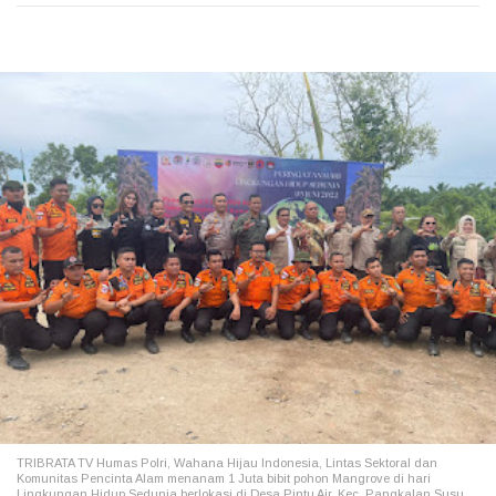
TRIBRATA TV Humas Polri, Wahana Hijau Indonesia, Lintas Sektoral dan
Komunitas Pencinta Alam menanam 1 Juta bibit pohon Mangrove di hari
Lingkungan Hidup Sedunia berlokasi di Desa Pintu Air, Kec. Pangkalan Susu,