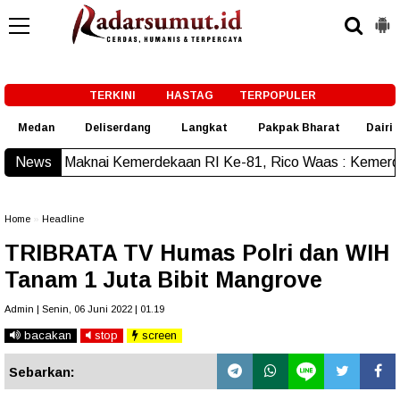
-->
TERKINI
HASTAG
TERPOPULER
Medan
Deliserdang
Langkat
Pakpak Bharat
Dairi
erdekaan RI Ke-81, Rico Waas : Kemerdekaan Harus Dirasaka
News
Home
»
Headline
TRIBRATA TV Humas Polri dan WIH
Tanam 1 Juta Bibit Mangrove
Admin | Senin, 06 Juni 2022 | 01.19
bacakan
stop
screen
Sebarkan: