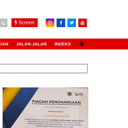
Screen
DAN
JALAN-JALAN
INDEKS
rasi
New!