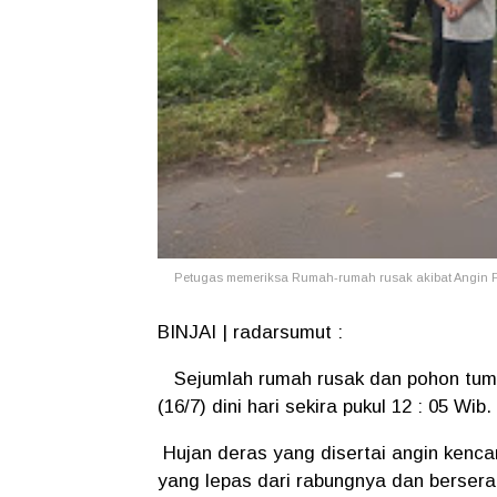
Petugas memeriksa Rumah-rumah rusak akibat Angin Put
BINJAI | radarsumut :
Sejumlah rumah rusak dan pohon tumba
(16/7) dini hari sekira pukul 12 : 05 Wib.
Hujan deras yang disertai angin kenc
yang lepas dari rabungnya dan berserak