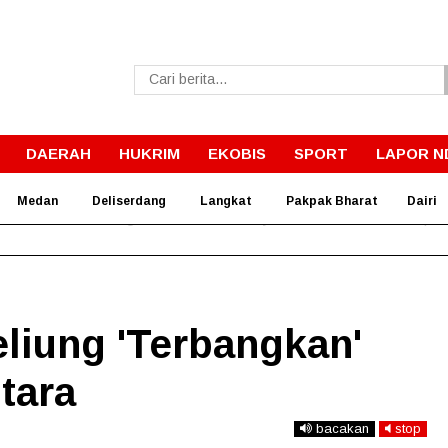
DAERAH
HUKRIM
EKOBIS
SPORT
LAPOR N
Medan
Deliserdang
Langkat
Pakpak Bharat
Dairi
Juli 2027, Pembangunan Sekolah Rakyat di Dairi Sudah Berope
liung 'Terbangkan'
tara
bacakan
stop