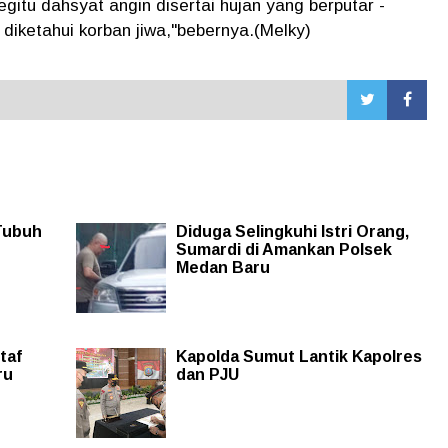
itu dahsyat angin disertai hujan yang berputar -
 diketahui korban jiwa,"bebernya.(Melky)
 Tubuh
Diduga Selingkuhi Istri Orang,
Sumardi di Amankan Polsek
Medan Baru
taf
Kapolda Sumut Lantik Kapolres
ru
dan PJU