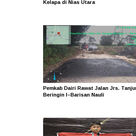
Kelapa di Nias Utara
Pemkab Dairi Rawat Jalan Jrs. Tanj
Beringin I–Barisan Nauli