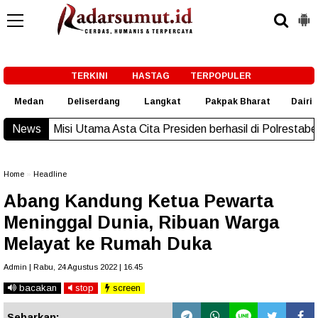
-->
TERKINI
HASTAG
TERPOPULER
Medan
Deliserdang
Langkat
Pakpak Bharat
Dairi
News
Misi Utama Asta Cita Presiden berhasil di Polrestabes M
Home
»
Headline
Abang Kandung Ketua Pewarta
Meninggal Dunia, Ribuan Warga
Melayat ke Rumah Duka
Admin | Rabu, 24 Agustus 2022 | 16.45
bacakan
stop
screen
Sebarkan: