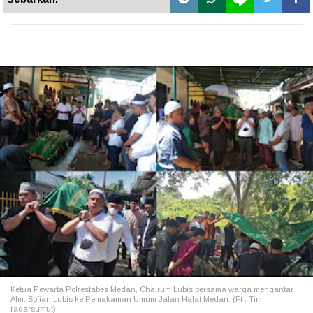
Ketua Pewarta Polrestabes Medan, Chairum Lubis bersama warga mengantar
Alm. Sofian Lubis ke Pemakaman Umum Jalan Halat Medan. (Ft : Tim
radarsumut).