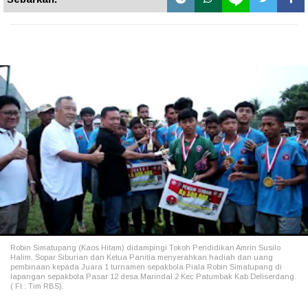
Robin Simatupang (Kaos Hitam) didampingi Tokoh Pendidikan Amrin Susilo
Halim, Sopar Siburian dan Ketua Panitia menyerahkan hadiah dan uang
pembinaan kepada Juara 1 turnamen sepakbola Piala Robin Simatupang di
lapangan sepakbola Pasar 12 desa Marindal 2 Kec Patumbak Kab Deliserdang.
( Ft : Tim RBS).