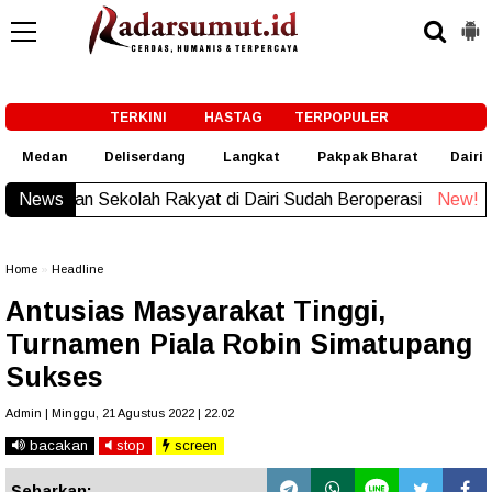
-->
TERKINI
HASTAG
TERPOPULER
Medan
Deliserdang
Langkat
Pakpak Bharat
Dairi
Pembangunan Sekolah Rakyat di Dairi Sudah Beroperasi
News
New!
Home
»
Headline
Antusias Masyarakat Tinggi,
Turnamen Piala Robin Simatupang
Sukses
Admin | Minggu, 21 Agustus 2022 | 22.02
bacakan
stop
screen
Sebarkan: