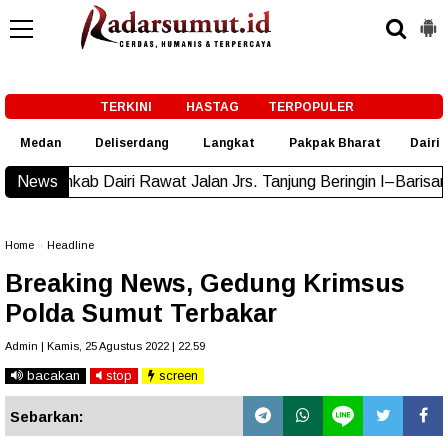
-->
TERKINI
HASTAG
TERPOPULER
Medan
Deliserdang
Langkat
Pakpak Bharat
Dairi
airi Rawat Jalan Jrs. Tanjung Beringin I–Barisan Nauli
News
New!
Home
»
Headline
Breaking News, Gedung Krimsus
Polda Sumut Terbakar
Admin | Kamis, 25 Agustus 2022 | 22.59
bacakan
stop
screen
Sebarkan: