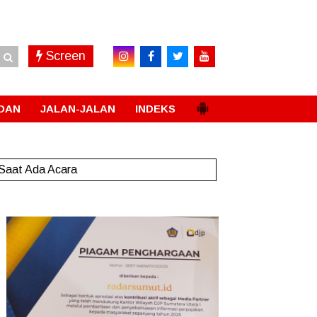
Screen
DAN
JALAN-JALAN
INDEKS
 Saat Ada Acara
New!