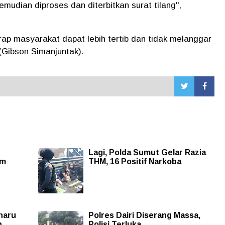
emudian diproses dan diterbitkan surat tilang",
p masyarakat dapat lebih tertib dan tidak melanggar
 (Gibson Simanjuntak).
Lagi, Polda Sumut Gelar Razia
am
THM, 16 Positif Narkoba
haru
Polres Dairi Diserang Massa,
n
Polisi Terluka