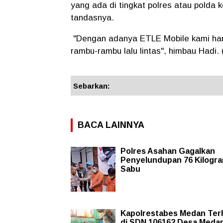
yang ada di tingkat polres atau polda k
tandasnya.
"Dengan adanya ETLE Mobile kami hara
rambu-rambu lalu lintas", himbau Hadi.
Sebarkan:
BACA LAINNYA
Polres Asahan Gagalkan
Penyelundupan 76 Kilogr
Sabu
Kapolrestabes Medan Ter
di SDN 106162 Desa Meda