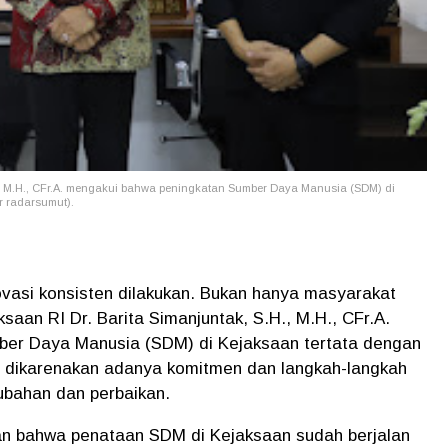
H., M.H., CFr.A. mengakui bahwa peningkatan Sumber Daya Manusia (SDM) di
r radarsumut).
ovasi konsisten dilakukan. Bukan hanya masyarakat
aan RI Dr. Barita Simanjuntak, S.H., M.H., CFr.A.
ber Daya Manusia (SDM) di Kejaksaan tertata dengan
ut dikarenakan adanya komitmen dan langkah-langkah
ubahan dan perbaikan.
n bahwa penataan SDM di Kejaksaan sudah berjalan