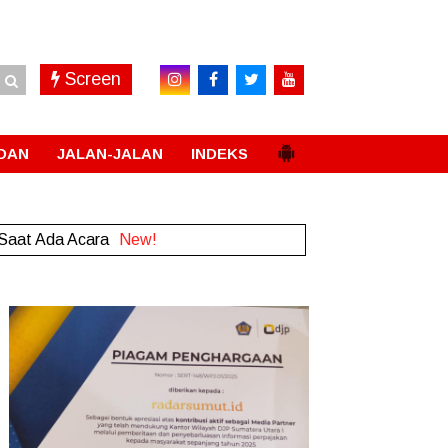
Screen
DAN
JALAN-JALAN
INDEKS
nship 2026 Malaysia
New!