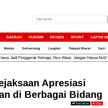
DAERAH
HUKRIM
EKOBIS
SPORT
LAPOR N
Medan
Deliserdang
Langkat
Pakpak Bharat
Dairi
tupang Raih Juara 2 di MBW International Taekwondo Champio
ejaksaan Apresiasi
an di Berbagai Bidang
bacakan
stop