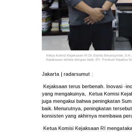
Ketua Komisi Kejaksaan RI Dr. Barita Simanjuntak, S.
Kejaksaan tertata dengan baik. (Ft : Penkum Kejatisu fo
Jakarta | radarsumut :
Kejaksaan terus berbenah. Inovasi -in
yang mengakuinya, Ketua Komisi Kejaks
juga mengakui bahwa peningkatan Sum
baik. Menurutnya, peningkatan terseb
konsisten yang akhirnya membawa per
Ketua Komisi Kejaksaan RI mengataka