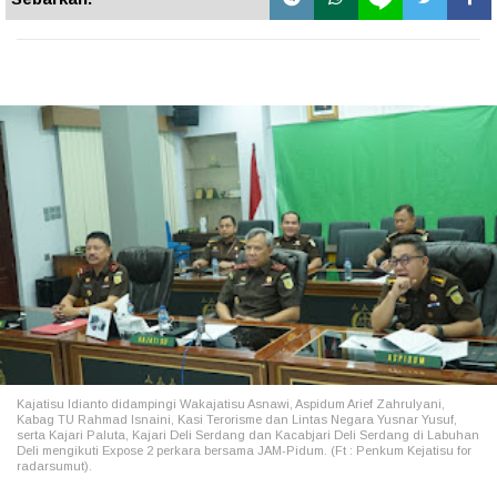
Kajatisu Idianto didampingi Wakajatisu Asnawi, Aspidum Arief Zahrulyani,
Kabag TU Rahmad Isnaini, Kasi Terorisme dan Lintas Negara Yusnar Yusuf,
serta Kajari Paluta, Kajari Deli Serdang dan Kacabjari Deli Serdang di Labuhan
Deli mengikuti Expose 2 perkara bersama JAM-Pidum. (Ft : Penkum Kejatisu for
radarsumut).