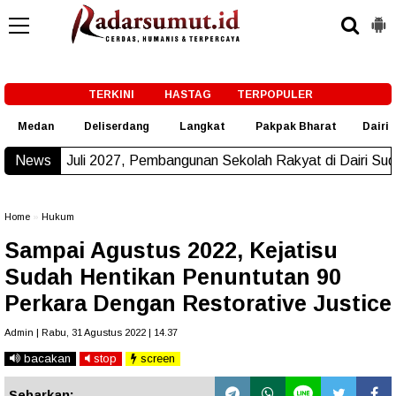
-->
TERKINI
HASTAG
TERPOPULER
Medan
Deliserdang
Langkat
Pakpak Bharat
Dairi
2027, Pembangunan Sekolah Rakyat di Dairi Sudah Beroperasi
News
Home
»
Hukum
Sampai Agustus 2022, Kejatisu
Sudah Hentikan Penuntutan 90
Perkara Dengan Restorative Justice
Admin | Rabu, 31 Agustus 2022 | 14.37
bacakan
stop
screen
Sebarkan: