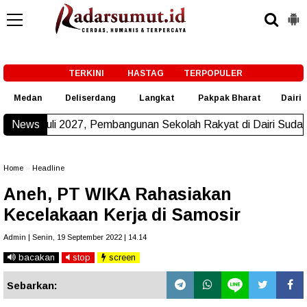
-->
TERKINI
HASTAG
TERPOPULER
Medan
Deliserdang
Langkat
Pakpak Bharat
Dairi
7, Pembangunan Sekolah Rakyat di Dairi Sudah Beroperasi
News
Ne
Home
»
Headline
Aneh, PT WIKA Rahasiakan
Kecelakaan Kerja di Samosir
Admin | Senin, 19 September 2022 | 14.14
bacakan
stop
screen
Sebarkan: