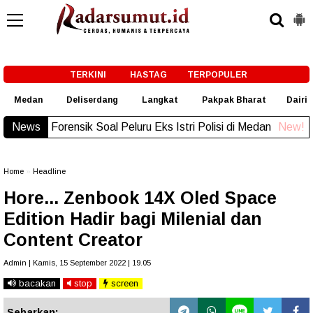
-->
TERKINI
HASTAG
TERPOPULER
Medan
Deliserdang
Langkat
Pakpak Bharat
Dairi
News
san Dokter Forensik Soal Peluru Eks Istri Polisi di Medan
New!
Home
»
Headline
Hore... Zenbook 14X Oled Space
Edition Hadir bagi Milenial dan
Content Creator
Admin | Kamis, 15 September 2022 | 19.05
bacakan
stop
screen
Sebarkan: