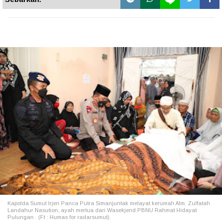
Kapolda Sumut Irjen Panca Putra Simanjuntak melayat kerumah Alm. Zulfatah
Landahur Nasution, ayah mertua dari Wasekjend PBNU Rahmat Hidayat
Pulungan . (Ft : Humas for radarsumut).