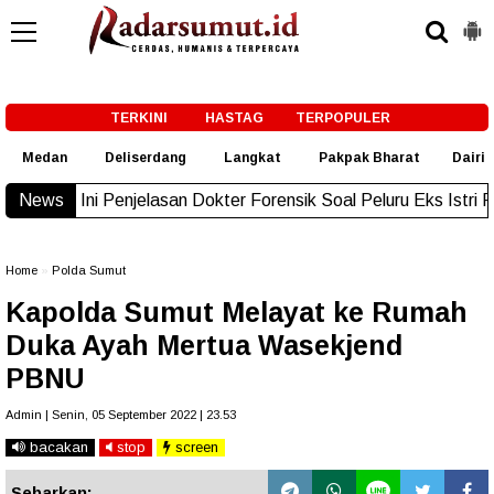
-->
TERKINI
HASTAG
TERPOPULER
Medan
Deliserdang
Langkat
Pakpak Bharat
Dairi
jelasan Dokter Forensik Soal Peluru Eks Istri Polisi di Medan
News
Ne
Home
»
Polda Sumut
Kapolda Sumut Melayat ke Rumah
Duka Ayah Mertua Wasekjend
PBNU
Admin | Senin, 05 September 2022 | 23.53
bacakan
stop
screen
Sebarkan: