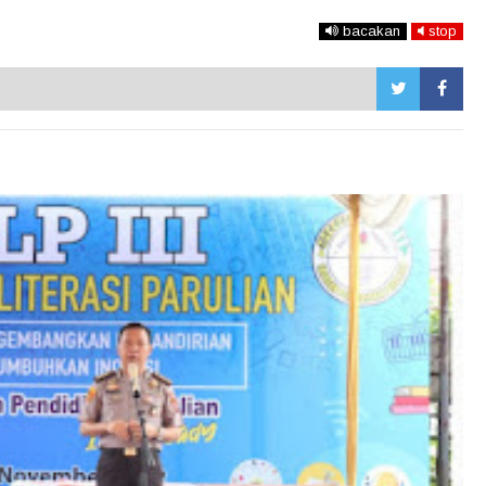
bacakan
stop