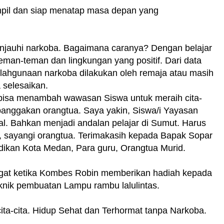
ampil dan siap menatap masa depan yang
auhi narkoba. Bagaimana caranya? Dengan belajar
man-teman dan lingkungan yang positif. Dari data
yalahgunaan narkoba dilakukan oleh remaja atau masih
a selesaikan.
a bisa menambah wawasan Siswa untuk meraih cita-
 banggakan orangtua. Saya yakin, Siswa/i Yayasan
nal. Bahkan menjadi andalan pelajar di Sumut. Harus
uru, sayangi orangtua. Terimakasih kepada Bapak Sopar
idikan Kota Medan, Para guru, Orangtua Murid.
gat ketika Kombes Robin memberikan hadiah kepada
nik pembuatan Lampu rambu lalulintas.
 cita-cita. Hidup Sehat dan Terhormat tanpa Narkoba.
a.