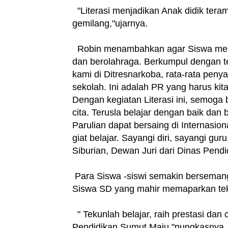
"Literasi menjadikan Anak didik ter
gemilang,"ujarnya.
Robin menambahkan agar Siswa menj
dan berolahraga. Berkumpul dengan te
kami di Ditresnarkoba, rata-rata pen
sekolah. Ini adalah PR yang harus kit
Dengan kegiatan Literasi ini, semog
cita. Terusla belajar dengan baik dan
Parulian dapat bersaing di Internasio
giat belajar. Sayangi diri, sayangi g
Siburian, Dewan Juri dari Dinas Pend
Para Siswa -siswi semakin berseman
Siswa SD yang mahir memaparkan tek
" Tekunlah belajar, raih prestasi dan
Pendidikan Sumut Maju,"pungkasny