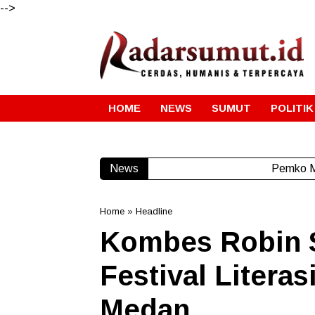
-->
HOME
NEWS
SUMUT
POLITIK
News
Pemko Me
Home
»
Headline
Kombes Robin S
Festival Literas
Medan