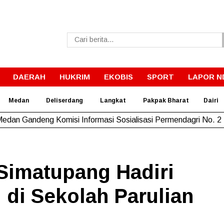
DAERAH
HUKRIM
EKOBIS
SPORT
LAPOR N
Medan
Deliserdang
Langkat
Pakpak Bharat
Dairi
dan Gandeng Komisi Informasi Sosialisasi Permendagri No. 2
imatupang Hadiri
i di Sekolah Parulian