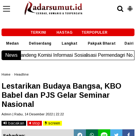
-->
TERKINI
HASTAG
TERPOPULER
Medan
Deliserdang
Langkat
Pakpak Bharat
Dairi
isi Informasi Sosialisasi Permendagri No. 2 Tahun 2026
News
Ne
Home
»
Headline
Lestarikan Budaya Bangsa, KBO
Babel dan PJS Gelar Seminar
Nasional
Admin | Rabu, 14 Desember 2022 | 22.22
bacakan
stop
screen
Sebarkan: