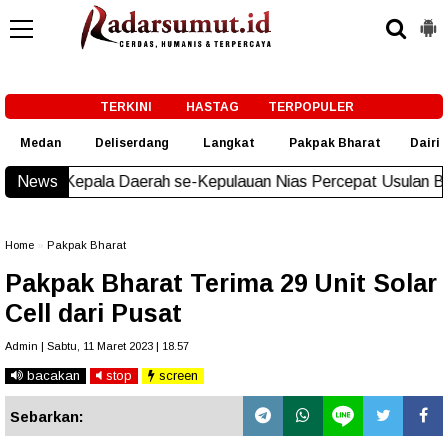
-->
TERKINI
HASTAG
TERPOPULER
Medan
Deliserdang
Langkat
Pakpak Bharat
Dairi
 Daerah se-Kepulauan Nias Percepat Usulan BKP 2027
News
New!
Home
»
Pakpak Bharat
Pakpak Bharat Terima 29 Unit Solar
Cell dari Pusat
Admin | Sabtu, 11 Maret 2023 | 18.57
bacakan
stop
screen
Sebarkan: