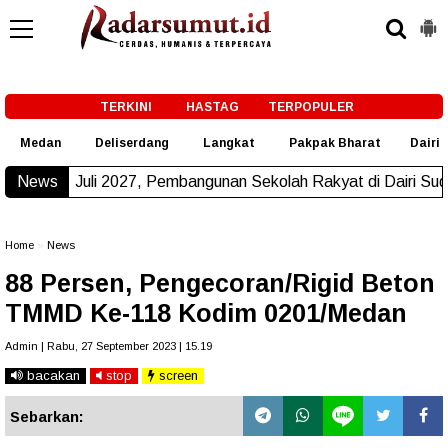
-->
TERKINI
HASTAG
TERPOPULER
Medan
Deliserdang
Langkat
Pakpak Bharat
Dairi
Juli 2027, Pembangunan Sekolah Rakyat di Dairi Sudah Bero
News
Home
»
News
88 Persen, Pengecoran/Rigid Beton
TMMD Ke-118 Kodim 0201/Medan
Admin | Rabu, 27 September 2023 | 15.19
bacakan
stop
screen
Sebarkan: