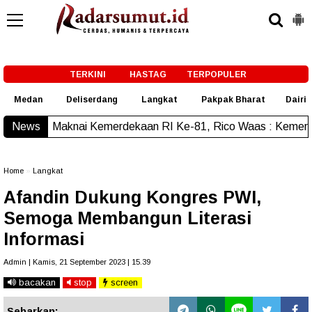
-->
TERKINI
HASTAG
TERPOPULER
Medan
Deliserdang
Langkat
Pakpak Bharat
Dairi
i Kemerdekaan RI Ke-81, Rico Waas : Kemerdekaan Harus Dir
News
Home
»
Langkat
Afandin Dukung Kongres PWI,
Semoga Membangun Literasi
Informasi
Admin | Kamis, 21 September 2023 | 15.39
bacakan
stop
screen
Sebarkan: