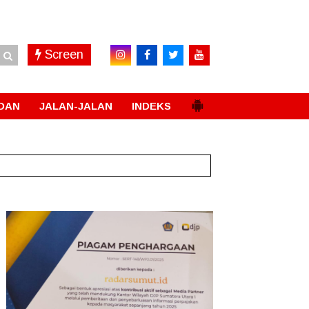
Screen
DAN
JALAN-JALAN
INDEKS
Permanen
New!