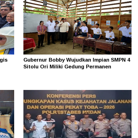
gis
Gubernur Bobby Wujudkan Impian SMPN 4
Sitolu Ori Miliki Gedung Permanen