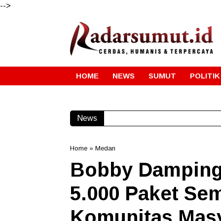
-->
HOME
NEWS
SUMUT
POLITIK
News
Gube
Home
»
Medan
Bobby Dampingi
5.000 Paket Se
Komunitas Mas