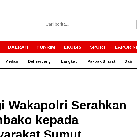
DAERAH
HUKRIM
EKOBIS
SPORT
LAPOR N
Medan
Deliserdang
Langkat
Pakpak Bharat
Dairi
rnur Bobby Wujudkan Impian SMPN 4 Sitolu Ori Miliki Gedung 
 Wakapolri Serahkan
mbako kepada
yarakat Sumut