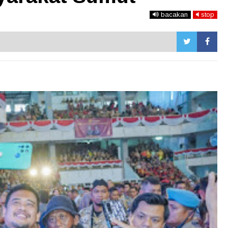
bacakan
stop